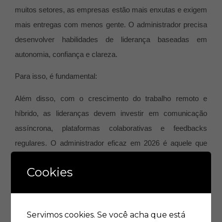
muitos setores, as empresas estão mais enxutas e exigem
mais entregas com menos gente. O administrador precisa
desenvolver habilidades de liderança baseadas em
autonomia, confiança e clareza.
Para isso, é fundamental:
Além disso, com o crescimento do trabalho remoto e
híbrido, as lideranças devem investir em comunicação
assíncrona, plataformas colaborativas e feedbacks
regulares. O administrador eficaz em 2026 é aquele que
lidera com base em resultados, não em presença física.
Cookies
A nova mentalidade administrativa
Produtividade inteligente não é apenas uma questão de
Servimos cookies. Se você acha que está
ferramentas. É uma mudança de mentalidade.