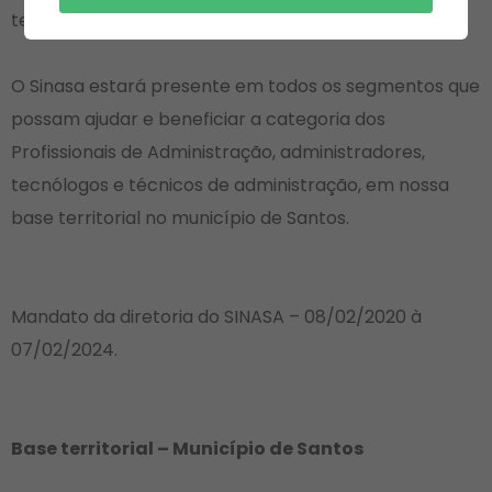
territorial municipal em Santos.
O Sinasa estará presente em todos os segmentos que
possam ajudar e beneficiar a categoria dos
Profissionais de Administração, administradores,
tecnólogos e técnicos de administração, em nossa
base territorial no município de Santos.
Mandato da diretoria do SINASA – 08/02/2020 à
07/02/2024.
Base territorial – Município de Santos