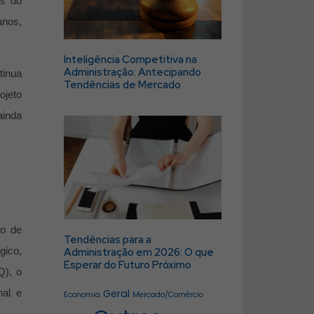
os do
anos,
Inteligência Competitiva na
Administração: Antecipando
tinua
Tendências de Mercado
ojeto
ainda
ão de
Tendências para a
gico,
Administração em 2026: O que
Esperar do Futuro Próximo
Q), o
Geral
nal e
Economia
Mercado/Comércio