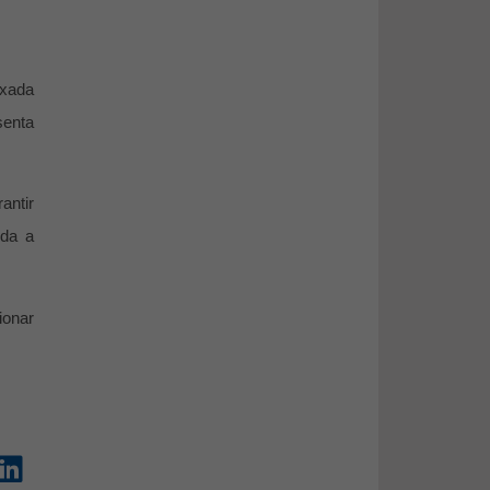
ixada
senta
antir
oda a
ionar