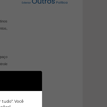
Outros
Política
Exterior
tinos
ntos,
spaço
trole
 Isso
ial e
r tudo". Você