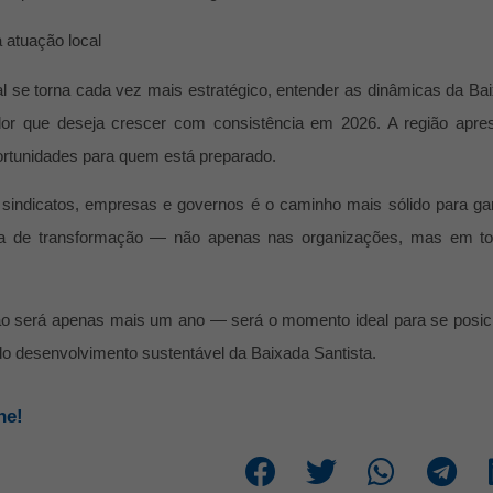
 atuação local
 se torna cada vez mais estratégico, entender as dinâmicas da Ba
ador que deseja crescer com consistência em 2026. A região apre
tunidades para quem está preparado.
s, sindicatos, empresas e governos é o caminho mais sólido para gar
ça de transformação — não apenas nas organizações, mas em t
não será apenas mais um ano — será o momento ideal para se posic
o desenvolvimento sustentável da Baixada Santista.
he!