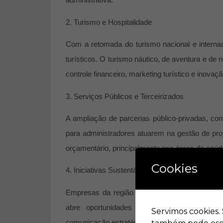
2. Turismo e Hospitalidade
Com a retomada do turismo nacional e interna
turísticos. O turismo náutico, de aventura e d
controle financeiro, marketing turístico e inovaç
3. Serviços Públicos e Terceirizados
A ampliação de parcerias público-privadas, con
para administradores atuarem na
gestão de pro
orçamentário
, principalmente nas áreas da saú
Cookies
4. Iniciativas Sustentáveis e ESG
Empresas da região estão cada vez mais press
abre oportunidades para profissionais q
Servimos cookies.
comunicação estratégica
.