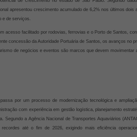
otencial de crescimento no estado de São Paulo. Segundo dad
ional apresentou crescimento acumulado de 6,2% nos últimos dois 
o e de serviços.
om acesso facilitado por rodovias, ferrovias e o Porto de Santos, con
ecente concessão da Autoridade Portuária de Santos, os avanços no pr
o turismo de negócios e eventos são marcos que devem movimentar 
, passa por um processo de modernização tecnológica e ampliaç
inistração com experiência em
gestão logística, planejamento estraté
iva. Segundo a Agência Nacional de Transportes Aquaviários (ANTA
ecordes até o fim de 2026, exigindo mais eficiência operacio