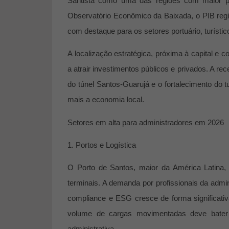
Santista como uma das regiões com maior p
Observatório Econômico da Baixada, o PIB reg
com destaque para os setores portuário, turístic
A localização estratégica, próxima à capital e c
a atrair investimentos públicos e privados. A r
do túnel Santos-Guarujá e o fortalecimento d
mais a economia local.
Setores em alta para administradores em 2026
1. Portos e Logística
O Porto de Santos, maior da América Latina
terminais. A demanda por profissionais da adm
compliance e ESG
cresce de forma significat
volume de cargas movimentadas deve bater r
administrativa.