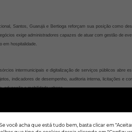
cional, Santos, Guarujá e Bertioga reforçam sua posição como des
e negócios exige administradores capazes de atuar com
gestão de eve
ão em hospitalidade
.
sórcios intermunicipais e digitalização de serviços públicos abre e
jetos, indicadores de desempenho, auditoria interna, licitações e con
de, educação e mobilidade urbana.
ionadas a atender critérios ambientais, sociais e de governança.
ue dominem
gestão ambiental, compliance, responsabilidade soc
 Se você acha que está tudo bem, basta clicar em "Aceita