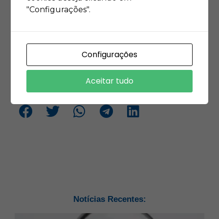
"Configurações".
processo, reduzindo erros e aumentando a eficiência. Com
essas práticas, as empresas podem fechar seu ano fiscal
com confiança e iniciar um novo ciclo fiscal com uma base
Configurações
sólida.
Aceitar tudo
Esta gostando do conteúdo? Compartilhe!
Suas configurações podem estar
impedindo que você veja este conteúdo.
Suas configurações podem estar
Muito provavelmente você desativou a
impedindo que você veja este conteúdo.
experiência.
Notícias Recentes:
Muito provavelmente você desativou a
experiência.