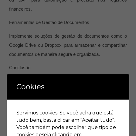
financeiros.
Ferramentas de Gestão de Documentos
Implemente soluções de gestão de documentos como o
Google Drive ou Dropbox para armazenar e compartilhar
documentos de maneira segura e organizada.
Conclusão
O fechamento do ano fiscal é um processo essencial que
Cookies
requer preparação cuidadosa e atenção aos detalhes.
Seguindo este checklist, administradores podem assegurar
que sua empresa não apenas cumpre com todas as
Servimos cookies. Se você acha que está
obrigações fiscais e legais, mas também se posiciona para
tudo bem, basta clicar em "Aceitar tudo".
um desempenho financeiro robusto no futuro. Além disso, o
Você também pode escolher que tipo de
cookies deseja clicando em
uso estratégico de tecnologia pode simplificar este